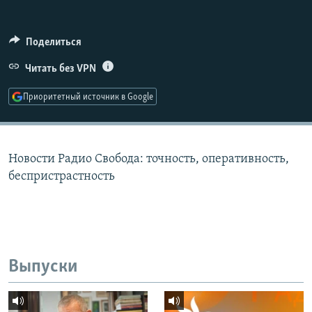
РАСПИСАНИЕ ВЕЩАНИЯ
ПОДПИШИТЕСЬ НА РАССЫЛКУ
Поделиться
Читать без VPN
СОЦИАЛЬНЫЕ СЕТИ
Приоритетный источник в Google
Новости Радио Свобода: точность, оперативность,
Все сайты РСЕ/РС
беспристрастность
Выпуски