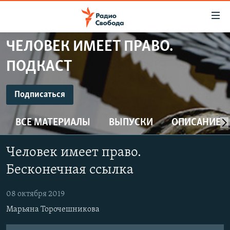
Ссылки
для
упрощенного
ЧЕЛОВЕК ИМЕЕТ ПРАВО.
ПРОГРАММЫ
доступа
ПОДКАСТ
ПОДКАСТЫ
Вернуться
к
ПОДПИСАТЬСЯ
АВТОРСКИЕ ПРОЕКТЫ
Подписаться
основному
ЦИТАТЫ СВОБОДЫ
содержанию
ВСЕ МАТЕРИАЛЫ
ВЫПУСКИ
ОПИСАНИЕ
Spotify
Вернутся
МНЕНИЯ
к
КУЛЬТУРА
Человек имеет право.
главной
CastBox
навигации
IDEL.РЕАЛИИ
Бесконечная ссылка
Вернутся
КАВКАЗ.РЕАЛИИ
YouTube
к
08 октября 2019
СЕВЕР.РЕАЛИИ
поиску
Марьяна Торочешникова
Подписаться
СИБИРЬ.РЕАЛИИ