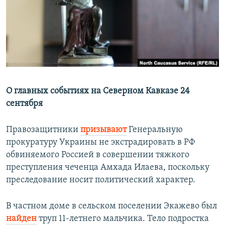
РАСПИСАНИЕ ВЕЩАНИЯ
ПОДПИШИТЕСЬ НА РАССЫЛКУ
СОЦИАЛЬНЫЕ СЕТИ
О главных событиях на Северном Кавказе 24
сентября
Все сайты РСЕ/РС
Правозащитники
призывают
Генеральную
прокуратуру Украины не экстрадировать в РФ
обвиняемого Россией в совершении тяжкого
преступления чеченца Амхада Илаева, поскольку
преследование носит политический характер.
В частном доме в сельском поселении Экажево был
найден
труп 11-летнего мальчика. Тело подростка