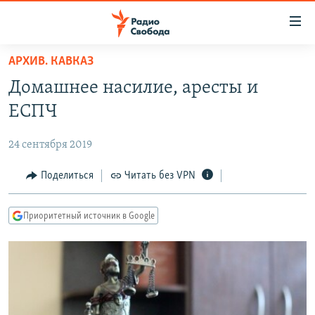
Ссылки
для
упрощенного
АРХИВ. КАВКАЗ
ПРОГРАММЫ
доступа
Домашнее насилие, аресты и
ПОДКАСТЫ
Вернуться
ЕСПЧ
к
АВТОРСКИЕ ПРОЕКТЫ
основному
24 сентября 2019
ЦИТАТЫ СВОБОДЫ
содержанию
Вернутся
МНЕНИЯ
Поделиться
Читать без VPN
к
КУЛЬТУРА
главной
Приоритетный источник в Google
навигации
IDEL.РЕАЛИИ
Вернутся
КАВКАЗ.РЕАЛИИ
к
СЕВЕР.РЕАЛИИ
поиску
СИБИРЬ.РЕАЛИИ