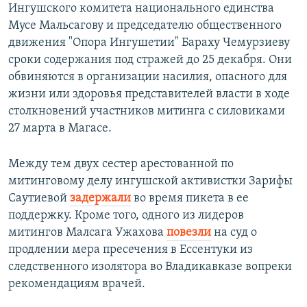
Ингушского комитета национального единства
Мусе Мальсагову и председателю общественного
движения "Опора Ингушетии" Бараху Чемурзиеву
сроки содержания под стражей до 25 декабря. Они
обвиняются в организации насилия, опасного для
жизни или здоровья представителей власти в ходе
столкновений участников митинга с силовиками
27 марта в Магасе.
Между тем двух сестер арестованной по
митинговому делу ингушской активистки Зарифы
Саутиевой
задержали
во время пикета в ее
поддержку. Кроме того, одного из лидеров
митингов Малсага Ужахова
повезли
на суд о
продлении мера пресечения в Ессентуки из
следственного изолятора во Владикавказе вопреки
рекомендациям врачей.