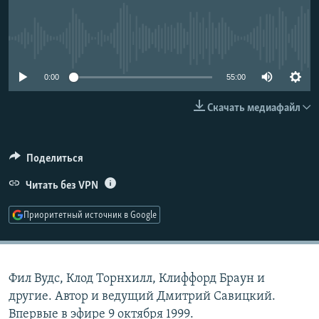
РАСПИСАНИЕ ВЕЩАНИЯ
ПОДПИШИТЕСЬ НА РАССЫЛКУ
No media source currently available
СОЦИАЛЬНЫЕ СЕТИ
0:00
55:00
Скачать медиафайл
Поделиться
Все сайты РСЕ/РС
Читать без VPN
Приоритетный источник в Google
Фил Вудс, Клод Торнхилл, Клиффорд Браун и
другие. Автор и ведущий Дмитрий Савицкий.
Впервые в эфире 9 октября 1999.