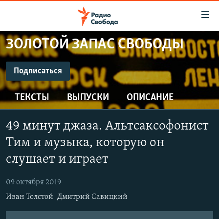
Ссылки
для
упрощенного
ЗОЛОТОЙ ЗАПАС СВОБОДЫ
ПРОГРАММЫ
доступа
ПОДКАСТЫ
Подписаться
Вернуться
к
ПОДПИСАТЬСЯ
АВТОРСКИЕ ПРОЕКТЫ
основному
ТЕКСТЫ
ВЫПУСКИ
ОПИСАНИЕ
ЦИТАТЫ СВОБОДЫ
содержанию
CastBox
Вернутся
МНЕНИЯ
49 минут джаза. Альтсаксофонист
к
КУЛЬТУРА
Тим и музыка, которую он
главной
Подписаться
навигации
IDEL.РЕАЛИИ
слушает и играет
Вернутся
КАВКАЗ.РЕАЛИИ
к
09 октября 2019
СЕВЕР.РЕАЛИИ
поиску
Иван Толстой
Дмитрий Савицкий
СИБИРЬ.РЕАЛИИ