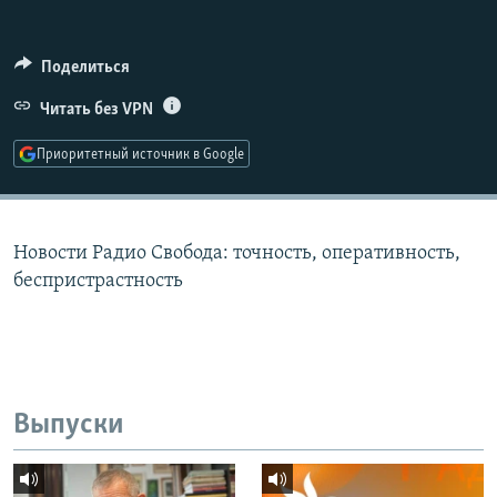
РАСПИСАНИЕ ВЕЩАНИЯ
ПОДПИШИТЕСЬ НА РАССЫЛКУ
Поделиться
Читать без VPN
СОЦИАЛЬНЫЕ СЕТИ
Приоритетный источник в Google
Новости Радио Свобода: точность, оперативность,
Все сайты РСЕ/РС
беспристрастность
Выпуски