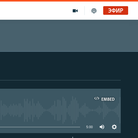
ЭФИР
EMBED
able
5:00