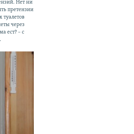
ензий. Нет ни
ыть претензии
х туалетов
леты через
а ест? – с
.