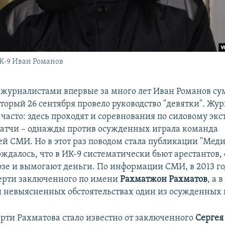
-9 Иван Романов
 журналистами впервые за много лет Иван Романов су
оторый 26 сентября провело руководство "девятки". Жу
часто: здесь проходят и соревнования по силовому экс
атчи – однажды против осужденных играла команда
ей СМИ. Но в этот раз поводом стала публикации "Меди
рждалось, что в ИК-9 систематически бьют арестантов,
озе и вымогают деньги. По информации СМИ, в 2013 г
ерти заключенного по имени
Рахматжон Рахматов
, а 
ри невыясненных обстоятельствах один из осужденных 
ерти Рахматова стало известно от заключенного
Сергея