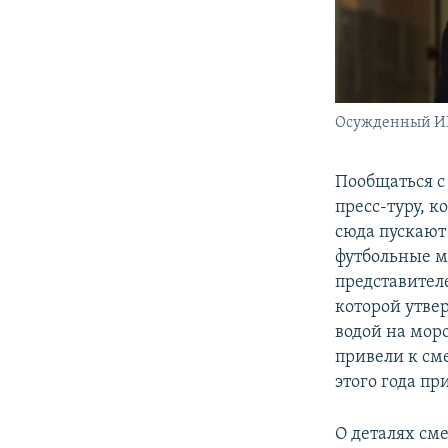
Осужденный ИК
Пообщаться с
пресс-туру, к
сюда пускают 
футбольные м
представител
которой утве
водой на мор
привели к см
этого года п
О деталях см