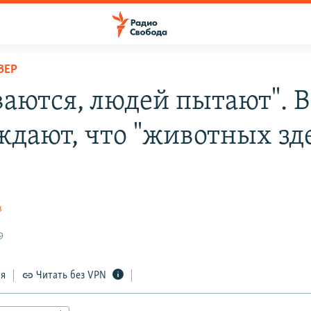
ВЕР
ваются, людей пытают". В
ждают, что "животных зд
в
9
ся
Читать без VPN