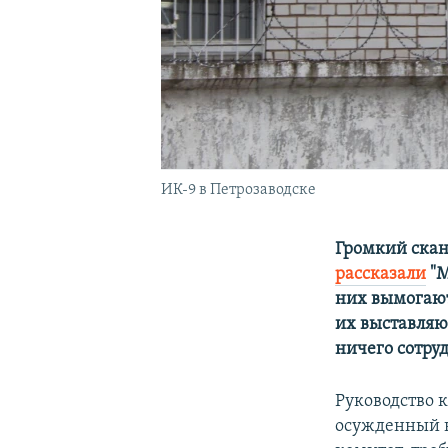
ИК-9 в Петрозаводске
Громкий скан
рассказали
"М
них вымогают
их выставляю
ничего сотруд
Руководство 
осужденный н