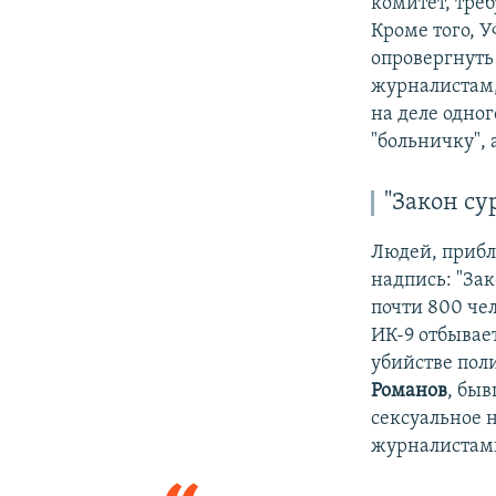
комитет, треб
Кроме того, 
опровергнуть
журналистам,
на деле одно
"больничку", 
"Закон су
Людей, прибл
надпись: "Зак
почти 800 че
ИК-9 отбывае
убийстве пол
Романов
, бы
сексуальное 
журналистами