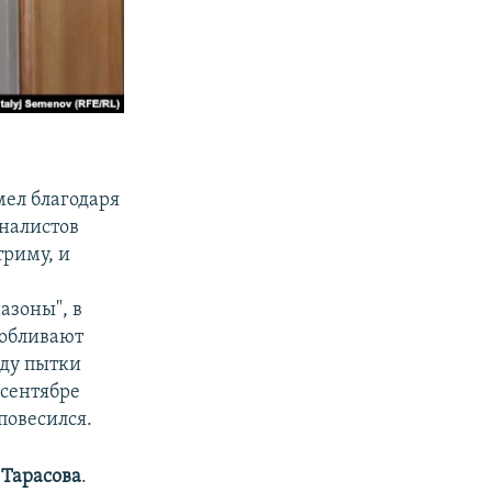
мел благодаря
рналистов
триму, и
азоны", в
 обливают
оду пытки
в сентябре
повесился.
 Тарасова
.