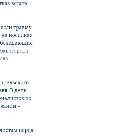
тказ встать
несли травму
 на носилках
езболивающие
вежьегорска
сова
карельского
ьев
. В день
рналистов по
овании –
алистам перед