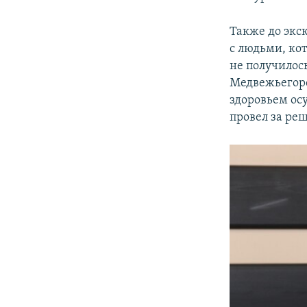
Также до экс
с людьми, ко
не получилось
Медвежьегорск
здоровьем ос
провел за реш