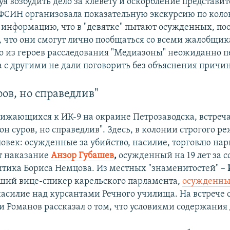
уя возбудить дело за клевету и оскорбление представит
УФСИН организовала показательную экскурсию по коло
 информацию, что в "девятке" пытают осужденных, по
 что они смогут лично пообщаться со всеми жалобщи
го из героев расследования "Медиазоны" неожиданно п
а с другими не дали поговорить без объяснения причин
ров, но справедлив"
ижающихся к ИК-9 на окраине Петрозаводска, встреч
он суров, но справедлив". Здесь, в колонии строгого р
ловек: осужденные за убийство, насилие, торговлю на
т наказание
Анзор Губашев
,
осужденный на 19 лет за с
итика Бориса Немцова. Из местных "знаменитостей" –
вший вице-спикер карельского парламента,
осужденн
насилие над курсантами Речного училища. На встрече 
 Романов рассказал о том, что условиями содержания 