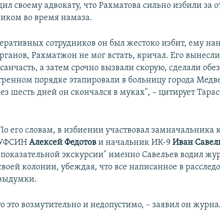
ил своему адвокату, что Рахматова сильно избили за о
ником во время намаза.
перативных сотрудников он был жестоко избит, ему на
рганов, Рахматжон не мог встать, кричал. Его вынесли
дсанчасть, а затем срочно вызвали скорую, сделали об
стренном порядке этапировали в больницу города Мед
ез шесть дней он скончался в муках", – цитирует Тара
По его словам, в избиении участвовал замначальника 
УФСИН
Алексей Федотов
и начальник ИК-9
Иван Савел
"показательной экскурсии" именно Савельев водил жу
своей колонии, убеждая, что все написанное в расслед
выдумки.
то это возмутительно и недопустимо, – заявил он журн