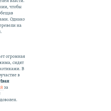
елей власти.
нии, чтобы
обещав
ками. Однако
еревели на
.
ает огромная
ежима, сидят
ркотиками. В
оучастие в
Иван
ый
за
с
доволен.