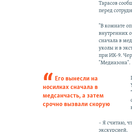
Тарасов сообщ
перед сотруд
"В комнате о
внутренних о
сначала в ме
уколы и в эк
при ИК-9. Чер
"Медиазона".
Его вынесли на
носилках сначала в
медсанчасть, а затем
срочно вызвали скорую
– Я считаю, ч
экскурсией.