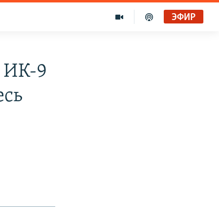
ЭФИР
 ИК-9
есь