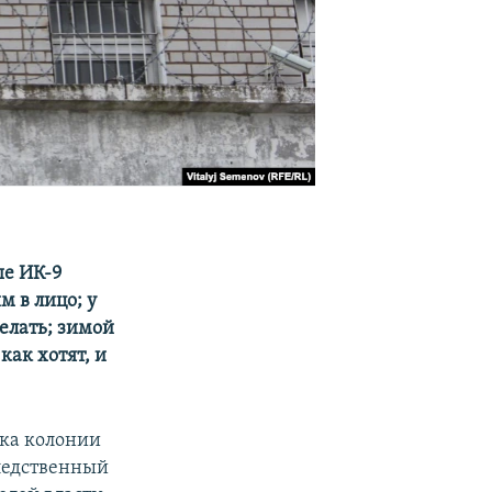
ые ИК-9
м в лицо; у
елать; зимой
как хотят, и
ика колонии
ледственный