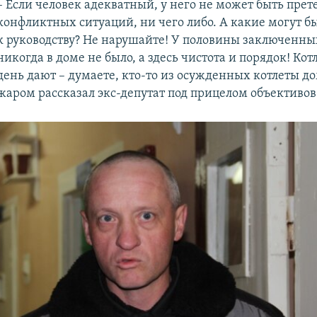
– Если человек адекватный, у него не может быть прет
конфликтных ситуаций, ни чего либо. А какие могут б
к руководству? Не нарушайте! У половины заключенны
никогда в доме не было, а здесь чистота и порядок! Кот
день дают – думаете, кто-то из осужденных котлеты дом
жаром рассказал экс-депутат под прицелом объективов