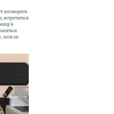
ут поговорить
, встретиться
ьницу в
Заняться
, хотя он