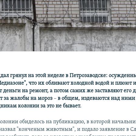
дал грянул на этой неделе в Петрозаводске: осужденн
едиазоне", что их обливают холодной водой и плюют и
 деньги на ремонт, а потом самих же заставляют его д
т за жалобы на мороз
–​
в общем, издеваются над ними 
никам колонии за это не бывает.
колонии обиделось на публикацию, в которой начальн
азвал "конченым животным", и подало заявление в С