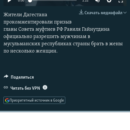
0:00
2:22
РАСПИСАНИЕ ВЕЩАНИЯ
Скачать медиафайл
Жители Дагестана
ПОДПИШИТЕСЬ НА РАССЫЛКУ
прокомментировали призыв
главы Совета муфтиев РФ Равиля Гайнутдина
СОЦИАЛЬНЫЕ СЕТИ
официально разрешить мужчинам в
мусульманских республиках страны брать в жены
по несколько женщин.
Все сайты РСЕ/РС
Поделиться
Читать без VPN
Приоритетный источник в Google