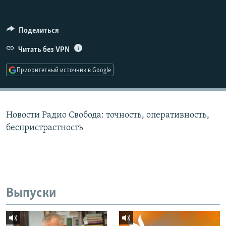
РАСПИСАНИЕ ВЕЩАНИЯ
ПОДПИШИТЕСЬ НА РАССЫЛКУ
Поделиться
Читать без VPN
СОЦИАЛЬНЫЕ СЕТИ
Приоритетный источник в Google
Новости Радио Свобода: точность, оперативность,
Все сайты РСЕ/РС
беспристрастность
Выпуски