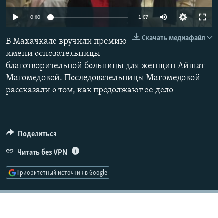
РАСПИСАНИЕ ВЕЩАНИЯ
0:00
1:07
ПОДПИШИТЕСЬ НА РАССЫЛКУ
Скачать медиафайл
В Махачкале вручили премию
СОЦИАЛЬНЫЕ СЕТИ
имени основательницы
благотворительной больницы для женщин Айшат
Магомедовой. Последовательницы Магомедовой
рассказали о том, как продолжают ее дело
Все сайты РСЕ/РС
Поделиться
Читать без VPN
Приоритетный источник в Google