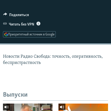
РАСПИСАНИЕ ВЕЩАНИЯ
ПОДПИШИТЕСЬ НА РАССЫЛКУ
Поделиться
Читать без VPN
СОЦИАЛЬНЫЕ СЕТИ
Приоритетный источник в Google
Новости Радио Свобода: точность, оперативность,
Все сайты РСЕ/РС
беспристрастность
Выпуски