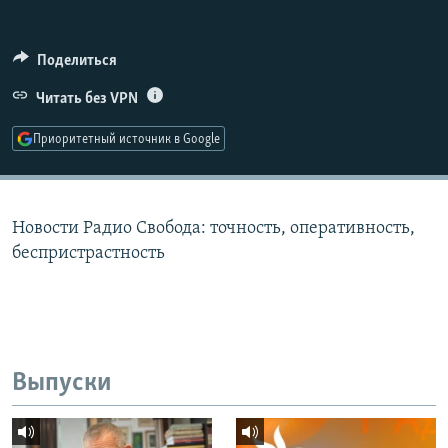
РАСПИСАНИЕ ВЕЩАНИЯ
ПОДПИШИТЕСЬ НА РАССЫЛКУ
Поделиться
Читать без VPN
СОЦИАЛЬНЫЕ СЕТИ
Приоритетный источник в Google
Новости Радио Свобода: точность, оперативность,
Все сайты РСЕ/РС
беспристрастность
Выпуски