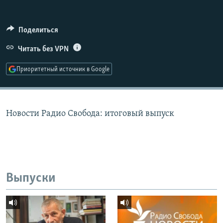
РАСПИСАНИЕ ВЕЩАНИЯ
ПОДПИШИТЕСЬ НА РАССЫЛКУ
Поделиться
Читать без VPN
СОЦИАЛЬНЫЕ СЕТИ
Приоритетный источник в Google
Новости Радио Свобода: итоговый выпуск
Все сайты РСЕ/РС
Выпуски