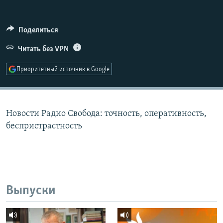
РАСПИСАНИЕ ВЕЩАНИЯ
ПОДПИШИТЕСЬ НА РАССЫЛКУ
Поделиться
Читать без VPN
СОЦИАЛЬНЫЕ СЕТИ
Приоритетный источник в Google
Новости Радио Свобода: точность, оперативность,
Все сайты РСЕ/РС
беспристрастность
Выпуски