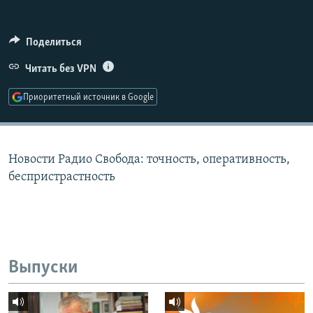
РАСПИСАНИЕ ВЕЩАНИЯ
ПОДПИШИТЕСЬ НА РАССЫЛКУ
Поделиться
Читать без VPN
СОЦИАЛЬНЫЕ СЕТИ
Приоритетный источник в Google
Новости Радио Свобода: точность, оперативность,
Все сайты РСЕ/РС
беспристрастность
Выпуски