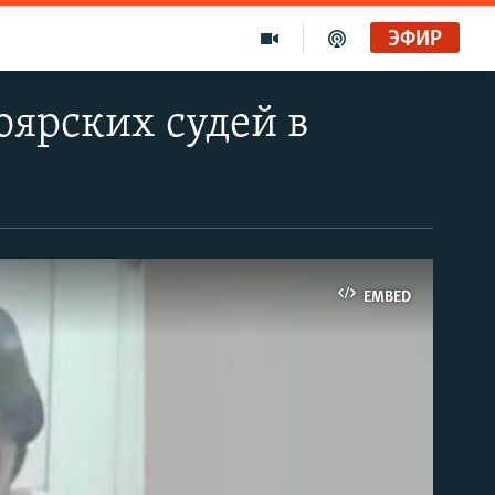
ЭФИР
оярских судей в
EMBED