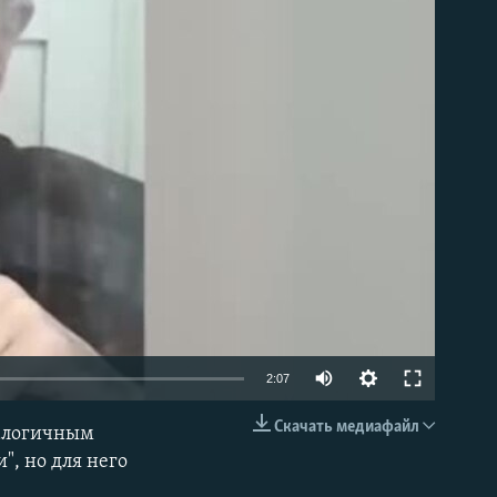
able
2:07
Скачать медиафайл
налогичным
EMBED
", но для него