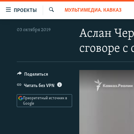
Ссылки
МУЛЬТИМЕДИА. КАВКАЗ
ПРОЕКТЫ
для
Искать
упрощенного
ПРОГРАММЫ
03 октября 2019
Аслан Чер
доступа
ПОДКАСТЫ
Вернуться
сговоре 
АВТОРСКИЕ ПРОЕКТЫ
к
основному
ЦИТАТЫ СВОБОДЫ
содержанию
МНЕНИЯ
Вернутся
Поделиться
КУЛЬТУРА
к
Читать без VPN
главной
IDEL.РЕАЛИИ
навигации
Приоритетный источник в
КАВКАЗ.РЕАЛИИ
Вернутся
Google
к
СЕВЕР.РЕАЛИИ
поиску
СИБИРЬ.РЕАЛИИ