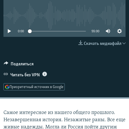
РАСПИСАНИЕ ВЕЩАНИЯ
ПОДПИШИТЕСЬ НА РАССЫЛКУ
No media source currently available
СОЦИАЛЬНЫЕ СЕТИ
0:00
55:00
Скачать медиафайл
Поделиться
Все сайты РСЕ/РС
Читать без VPN
Приоритетный источник в Google
Самое интересное из нашего общего прошлого.
Незавершенная история. Незажитые раны. Все еще
живые надежды. Могла ли Россия пойти другим