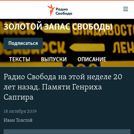
Ссылки
для
упрощенного
ЗОЛОТОЙ ЗАПАС СВОБОДЫ
ПРОГРАММЫ
доступа
ПОДКАСТЫ
Подписаться
Вернуться
к
ПОДПИСАТЬСЯ
АВТОРСКИЕ ПРОЕКТЫ
основному
ТЕКСТЫ
ВЫПУСКИ
ОПИСАНИЕ
ЦИТАТЫ СВОБОДЫ
содержанию
CastBox
Вернутся
МНЕНИЯ
Радио Свобода на этой неделе 20
к
КУЛЬТУРА
лет назад. Памяти Генриха
главной
Подписаться
навигации
IDEL.РЕАЛИИ
Сапгира
Вернутся
КАВКАЗ.РЕАЛИИ
к
18 октября 2019
СЕВЕР.РЕАЛИИ
поиску
Иван Толстой
СИБИРЬ.РЕАЛИИ