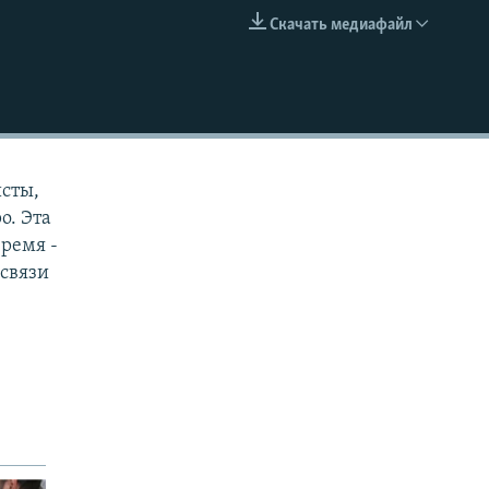
Скачать медиафайл
EMBED
сты,
о. Эта
время -
связи