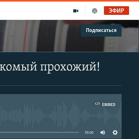
ЭФИР
Подписаться
акомый прохожий!
EMBED
able
55:00