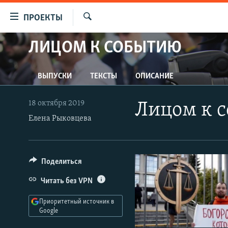
Ссылки
ПРОЕКТЫ
для
Искать
упрощенного
ЛИЦОМ К СОБЫТИЮ
ПРОГРАММЫ
доступа
ПОДКАСТЫ
Вернуться
ВЫПУСКИ
ТЕКСТЫ
ОПИСАНИЕ
АВТОРСКИЕ ПРОЕКТЫ
к
основному
ЦИТАТЫ СВОБОДЫ
18 октября 2019
Лицом к 
содержанию
МНЕНИЯ
Елена Рыковцева
Вернутся
КУЛЬТУРА
к
главной
IDEL.РЕАЛИИ
Поделиться
навигации
КАВКАЗ.РЕАЛИИ
Вернутся
Читать без VPN
к
СЕВЕР.РЕАЛИИ
поиску
Приоритетный источник в
СИБИРЬ.РЕАЛИИ
Google