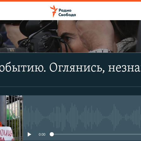
ПОДПИСАТЬСЯ
событию. Оглянись, незн
Apple Podcasts
CastBox
Подписаться
No media source currently avail
0:00