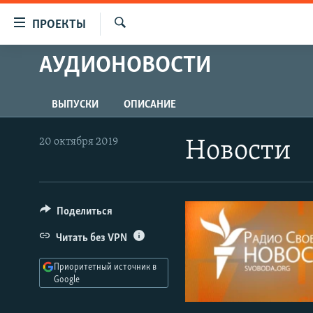
Ссылки
ПРОЕКТЫ
для
Искать
упрощенного
АУДИОНОВОСТИ
ПРОГРАММЫ
доступа
ПОДКАСТЫ
Вернуться
ВЫПУСКИ
ОПИСАНИЕ
АВТОРСКИЕ ПРОЕКТЫ
к
основному
ЦИТАТЫ СВОБОДЫ
20 октября 2019
Новости
содержанию
МНЕНИЯ
Вернутся
КУЛЬТУРА
к
главной
Поделиться
IDEL.РЕАЛИИ
навигации
КАВКАЗ.РЕАЛИИ
Читать без VPN
Вернутся
к
СЕВЕР.РЕАЛИИ
Приоритетный источник в
поиску
Google
СИБИРЬ.РЕАЛИИ