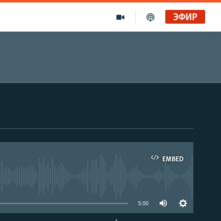
ЭФИР
EMBED
able
5:00