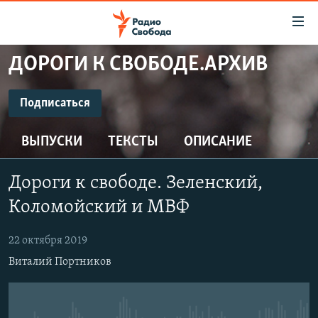
Ссылки
для
упрощенного
ДОРОГИ К СВОБОДЕ.АРХИВ
ПРОГРАММЫ
доступа
ПОДКАСТЫ
Подписаться
Вернуться
к
ПОДПИСАТЬСЯ
АВТОРСКИЕ ПРОЕКТЫ
основному
ВЫПУСКИ
ТЕКСТЫ
ОПИСАНИЕ
ЦИТАТЫ СВОБОДЫ
содержанию
CastBox
Вернутся
МНЕНИЯ
Дороги к свободе. Зеленский,
к
КУЛЬТУРА
Коломойский и МВФ
главной
Подписаться
навигации
IDEL.РЕАЛИИ
22 октября 2019
Вернутся
КАВКАЗ.РЕАЛИИ
Виталий Портников
к
СЕВЕР.РЕАЛИИ
поиску
СИБИРЬ.РЕАЛИИ