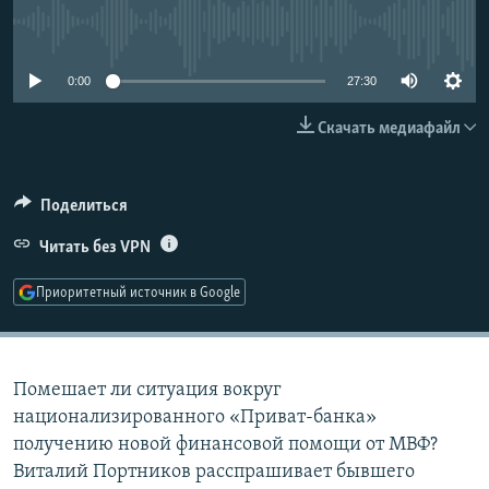
РАСПИСАНИЕ ВЕЩАНИЯ
No media source currently available
ПОДПИШИТЕСЬ НА РАССЫЛКУ
0:00
27:30
СОЦИАЛЬНЫЕ СЕТИ
Скачать медиафайл
Поделиться
Читать без VPN
Все сайты РСЕ/РС
Приоритетный источник в Google
Помешает ли ситуация вокруг
национализированного «Приват-банка»
получению новой финансовой помощи от МВФ?
Виталий Портников расспрашивает бывшего