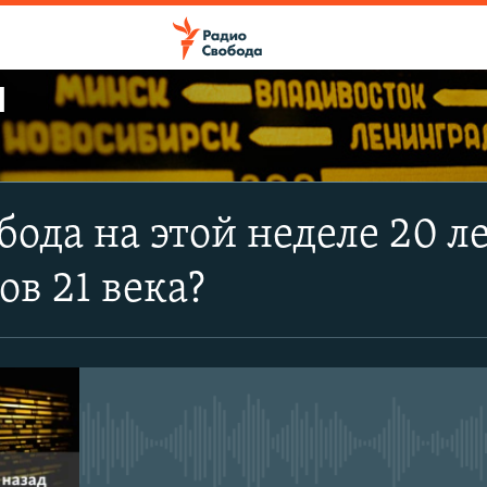
Ы
ПОДПИСАТЬСЯ
бода на этой неделе 20 л
Apple Podcasts
в 21 века?
CastBox
Подписаться
No media source currently avail