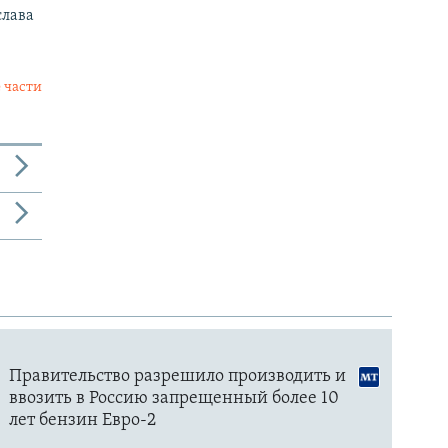
слава
 части