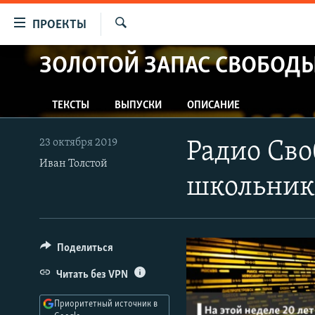
Ссылки
ПРОЕКТЫ
для
Искать
упрощенного
ЗОЛОТОЙ ЗАПАС СВОБОД
ПРОГРАММЫ
доступа
ПОДКАСТЫ
Вернуться
ТЕКСТЫ
ВЫПУСКИ
ОПИСАНИЕ
АВТОРСКИЕ ПРОЕКТЫ
к
основному
ЦИТАТЫ СВОБОДЫ
23 октября 2019
Радио Сво
содержанию
МНЕНИЯ
Иван Толстой
Вернутся
школьнико
КУЛЬТУРА
к
главной
IDEL.РЕАЛИИ
навигации
КАВКАЗ.РЕАЛИИ
Вернутся
Поделиться
к
СЕВЕР.РЕАЛИИ
Читать без VPN
поиску
СИБИРЬ.РЕАЛИИ
Приоритетный источник в