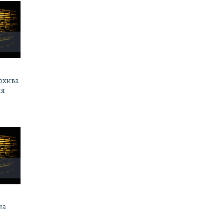
рхива
ия
на