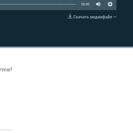
55:00
Скачать медиафайл
EMBED
утем?