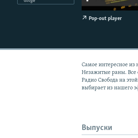
РАСПИСАНИЕ ВЕЩАНИЯ
Google
ПОДПИШИТЕСЬ НА РАССЫЛКУ
Pop-out player
Самое интересное из 
Незажитые раны. Все 
Радио Свобода на этой
выбирает из нашего э
Выпуски