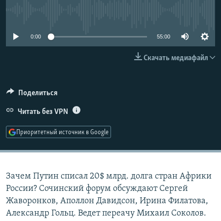
РАСПИСАНИЕ ВЕЩАНИЯ
No media source currently available
ПОДПИШИТЕСЬ НА РАССЫЛКУ
0:00
55:00
СОЦИАЛЬНЫЕ СЕТИ
Скачать медиафайл
Поделиться
Читать без VPN
Все сайты РСЕ/РС
Приоритетный источник в Google
Зачем Путин списал 20$ млрд. долга стран Африки
России? Сочинский форум обсуждают Сергей
Жаворонков, Аполлон Давидсон, Ирина Филатова,
Александр Гольц. Ведет переачу Михаил Соколов.