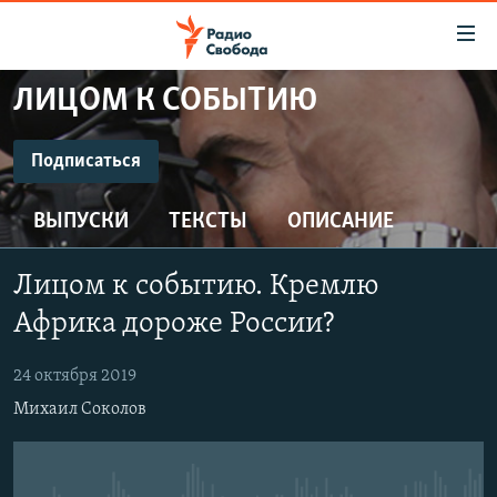
Ссылки
для
упрощенного
ЛИЦОМ К СОБЫТИЮ
ПРОГРАММЫ
доступа
ПОДКАСТЫ
Подписаться
Вернуться
к
ПОДПИСАТЬСЯ
АВТОРСКИЕ ПРОЕКТЫ
основному
ВЫПУСКИ
ТЕКСТЫ
ОПИСАНИЕ
ЦИТАТЫ СВОБОДЫ
содержанию
CastBox
Вернутся
МНЕНИЯ
Лицом к событию. Кремлю
к
КУЛЬТУРА
Африка дороже России?
главной
Подписаться
навигации
IDEL.РЕАЛИИ
24 октября 2019
Вернутся
КАВКАЗ.РЕАЛИИ
Михаил Соколов
к
СЕВЕР.РЕАЛИИ
поиску
СИБИРЬ.РЕАЛИИ