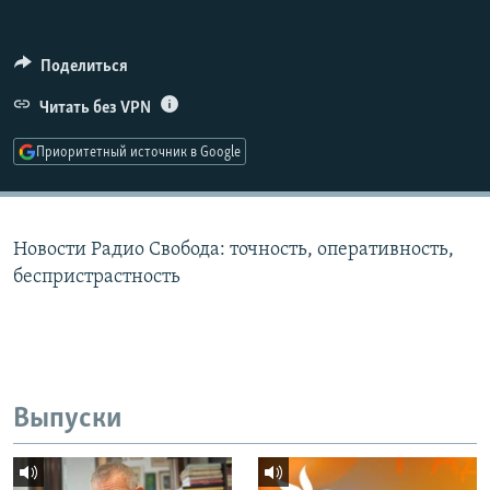
РАСПИСАНИЕ ВЕЩАНИЯ
ПОДПИШИТЕСЬ НА РАССЫЛКУ
Поделиться
Читать без VPN
СОЦИАЛЬНЫЕ СЕТИ
Приоритетный источник в Google
Новости Радио Свобода: точность, оперативность,
Все сайты РСЕ/РС
беспристрастность
Выпуски