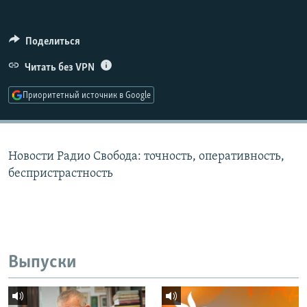
РАСПИСАНИЕ ВЕЩАНИЯ
ПОДПИШИТЕСЬ НА РАССЫЛКУ
Поделиться
Читать без VPN
СОЦИАЛЬНЫЕ СЕТИ
Приоритетный источник в Google
Новости Радио Свобода: точность, оперативность,
Все сайты РСЕ/РС
беспристрастность
Выпуски