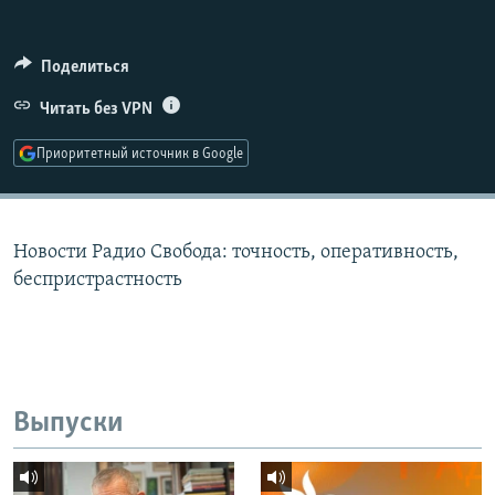
РАСПИСАНИЕ ВЕЩАНИЯ
ПОДПИШИТЕСЬ НА РАССЫЛКУ
Поделиться
Читать без VPN
СОЦИАЛЬНЫЕ СЕТИ
Приоритетный источник в Google
Новости Радио Свобода: точность, оперативность,
Все сайты РСЕ/РС
беспристрастность
Выпуски