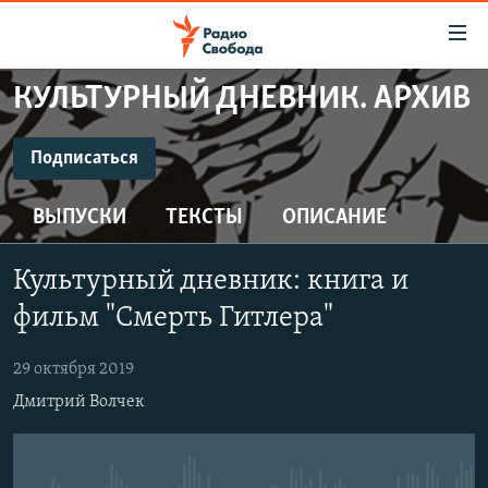
Ссылки
для
упрощенного
КУЛЬТУРНЫЙ ДНЕВНИК. АРХИВ
ПРОГРАММЫ
доступа
ПОДКАСТЫ
Подписаться
Вернуться
к
ПОДПИСАТЬСЯ
АВТОРСКИЕ ПРОЕКТЫ
основному
ВЫПУСКИ
ТЕКСТЫ
ОПИСАНИЕ
ЦИТАТЫ СВОБОДЫ
содержанию
CastBox
Вернутся
МНЕНИЯ
Культурный дневник: книга и
к
КУЛЬТУРА
фильм "Смерть Гитлера"
главной
Подписаться
навигации
IDEL.РЕАЛИИ
29 октября 2019
Вернутся
КАВКАЗ.РЕАЛИИ
Дмитрий Волчек
к
СЕВЕР.РЕАЛИИ
поиску
СИБИРЬ.РЕАЛИИ