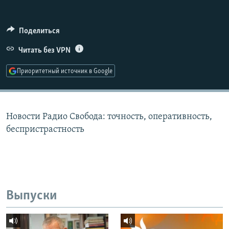
РАСПИСАНИЕ ВЕЩАНИЯ
ПОДПИШИТЕСЬ НА РАССЫЛКУ
Поделиться
Читать без VPN
СОЦИАЛЬНЫЕ СЕТИ
Приоритетный источник в Google
Новости Радио Свобода: точность, оперативность,
Все сайты РСЕ/РС
беспристрастность
Выпуски