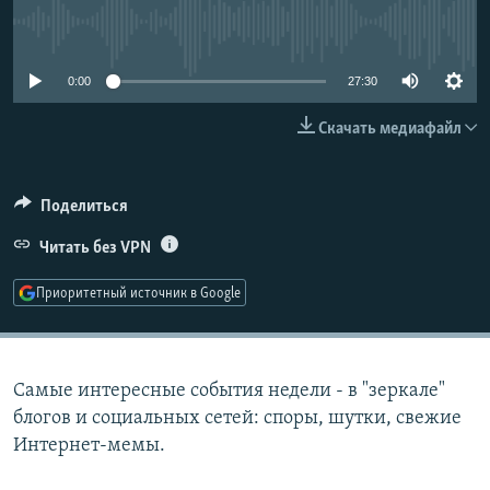
РАСПИСАНИЕ ВЕЩАНИЯ
No media source currently available
ПОДПИШИТЕСЬ НА РАССЫЛКУ
0:00
27:30
СОЦИАЛЬНЫЕ СЕТИ
Скачать медиафайл
Поделиться
Читать без VPN
Все сайты РСЕ/РС
Приоритетный источник в Google
Самые интересные события недели - в "зеркале"
блогов и социальных сетей: споры, шутки, свежие
Интернет-мемы.