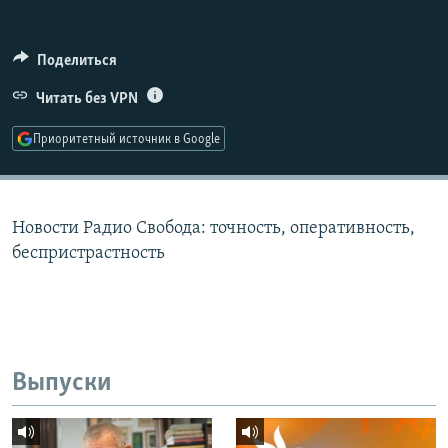
РАСПИСАНИЕ ВЕЩАНИЯ
ПОДПИШИТЕСЬ НА РАССЫЛКУ
Поделиться
Читать без VPN
СОЦИАЛЬНЫЕ СЕТИ
Приоритетный источник в Google
Новости Радио Свобода: точность, оперативность,
Все сайты РСЕ/РС
беспристрастность
Выпуски