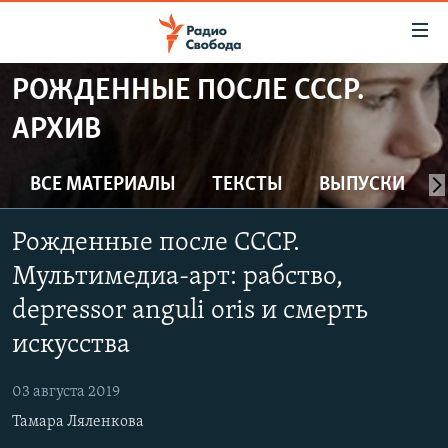
Ссылки
для
упрощенного
РОЖДЕННЫЕ ПОСЛЕ СССР.
ПРОГРАММЫ
доступа
АРХИВ
ПОДКАСТЫ
Вернуться
к
АВТОРСКИЕ ПРОЕКТЫ
ВСЕ МАТЕРИАЛЫ
ТЕКСТЫ
ВЫПУСКИ
основному
ЦИТАТЫ СВОБОДЫ
содержанию
Рожденные после СССР.
Вернутся
МНЕНИЯ
к
Мультимедиа-арт: рабство,
КУЛЬТУРА
главной
depressor anguli oris и смерть
навигации
IDEL.РЕАЛИИ
искусства
Вернутся
КАВКАЗ.РЕАЛИИ
к
03 августа 2019
СЕВЕР.РЕАЛИИ
поиску
Тамара Ляленкова
СИБИРЬ.РЕАЛИИ