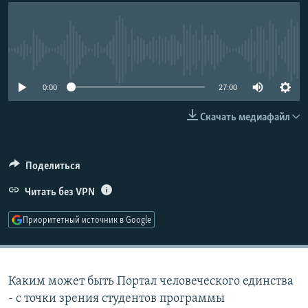
РАСПИСАНИЕ ВЕЩАНИЯ
ПОДПИШИТЕСЬ НА РАССЫЛКУ
No media source currently available
СОЦИАЛЬНЫЕ СЕТИ
0:00
27:00
Скачать медиафайл
Поделиться
Все сайты РСЕ/РС
Читать без VPN
Приоритетный источник в Google
Каким может быть Портал человеческого единства
- с точки зрения студентов программы