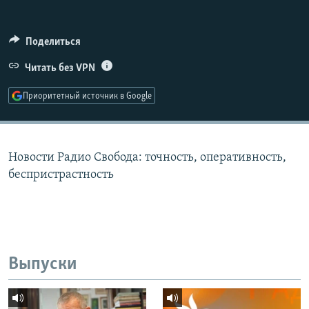
РАСПИСАНИЕ ВЕЩАНИЯ
ПОДПИШИТЕСЬ НА РАССЫЛКУ
Поделиться
Читать без VPN
СОЦИАЛЬНЫЕ СЕТИ
Приоритетный источник в Google
Новости Радио Свобода: точность, оперативность,
Все сайты РСЕ/РС
беспристрастность
Выпуски