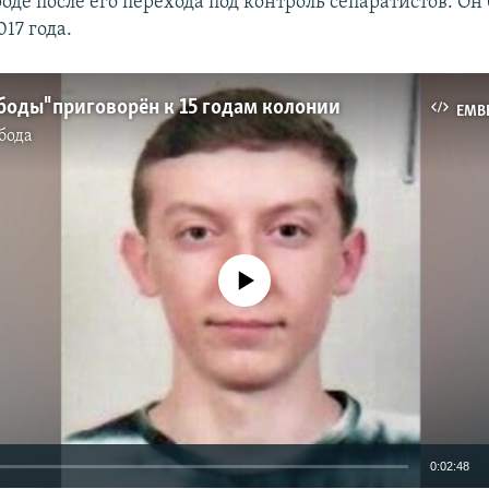
роде после его перехода под контроль сепаратистов. Он
17 года.
боды" приговорён к 15 годам колонии
EMB
бода
No media source currently available
0:02:48