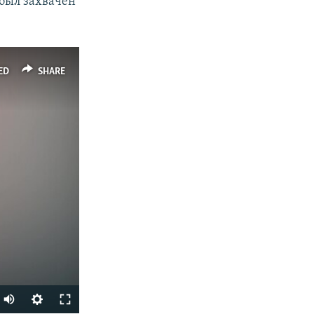
 был захвачен
ED
SHARE