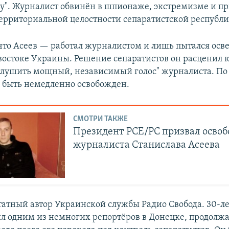
у". Журналист обвинён в шпионаже, экстремизме и п
рриториальной целостности сепаратистской республи
 что Асеев — работал журналистом и лишь пытался осв
востоке Украины. Решение сепаратистов он расценил 
аглушить мощный, независимый голос" журналиста. По 
 быть немедленно освобожден.
СМОТРИ ТАКЖЕ
Президент РСЕ/РC призвал освоб
журналиста Станислава Асеева
татный автор Украинской службы Радио Свобода. 30-л
л одним из немногих репортёров в Донецке, продол