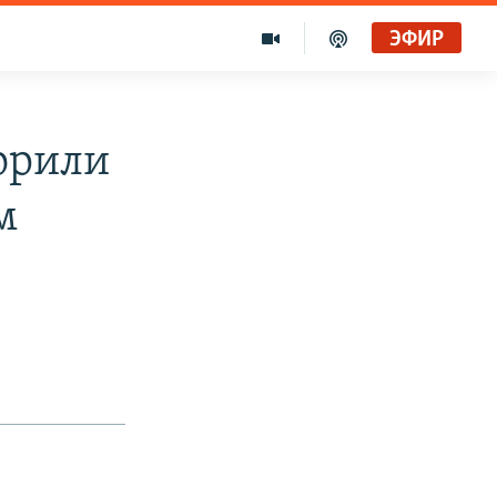
ЭФИР
орили
м