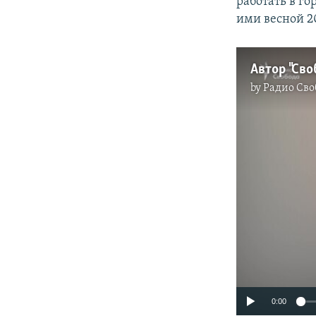
работать в го
ими весной 20
Автор "Сво
by
Радио Сво
0:00