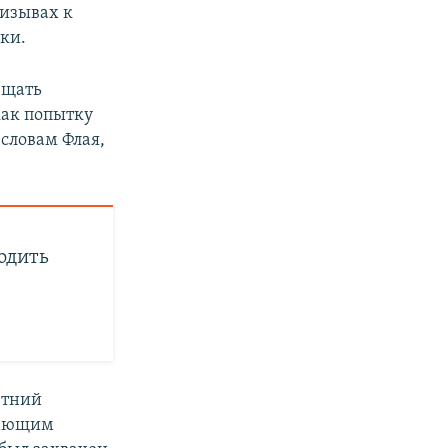
ризывах к
ки.
ещать
как попытку
словам Флая,
одить
етний
жающим