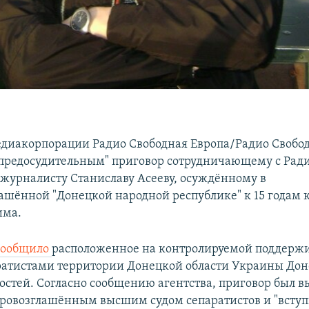
диакорпорации Радио Свободная Европа/Радио Своб
"предосудительным" приговор сотрудничающему с Ради
журналисту Станиславу Асееву, осуждённому в
ашённой "Донецкой народной республике" к 15 годам 
има.
сообщило
расположенное на контролируемой поддер
ратистами территории Донецкой области Украины До
востей. Согласно сообщению агентства, приговор был в
провозглашённым высшим судом сепаратистов и "вступ