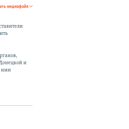
ать медиафайл
SHARE
ставители
ить
рганов,
Донецкой и
px
width
х ими