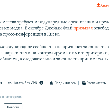
Скач
EMBED
 Асеева требуют международные организации и пред
овых медиа. В октябре Джейми Флай
призывал
освобод
а пресс-конференции в Киеве.
 международное сообщество не признают законность о
 сепаратистами на контролируемых ими территориях 
областей, а следовательно и законность принимаемы
ся
Читать без VPN
Подпишитесь
Распечатать
е в категориях
Новости