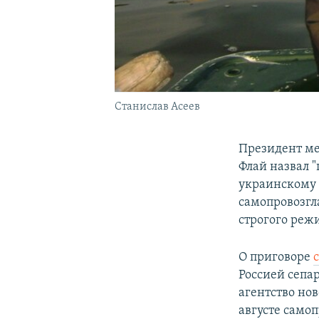
Станислав Асеев
Президент ме
Флай назвал 
украинскому 
самопровозгл
строгого реж
О приговоре
Россией сепа
агентство но
августе само