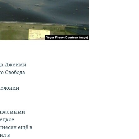
ода Джейми
о Свобода
колонии
живаемыми
нецкое
ынесен ещё в
ил в