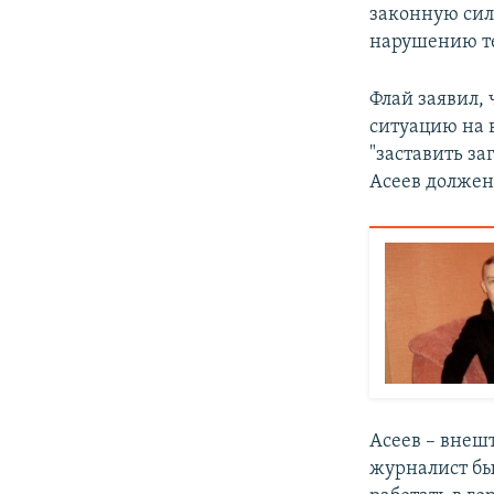
законную сил
нарушению те
Флай заявил,
ситуацию на 
"заставить з
Асеев должен
Асеев – внеш
журналист бы