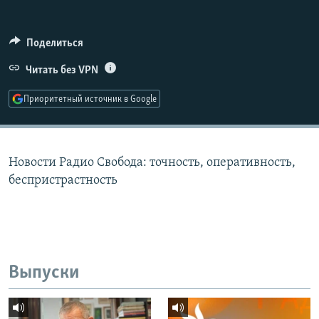
РАСПИСАНИЕ ВЕЩАНИЯ
ПОДПИШИТЕСЬ НА РАССЫЛКУ
Поделиться
Читать без VPN
СОЦИАЛЬНЫЕ СЕТИ
Приоритетный источник в Google
Новости Радио Свобода: точность, оперативность,
Все сайты РСЕ/РС
беспристрастность
Выпуски