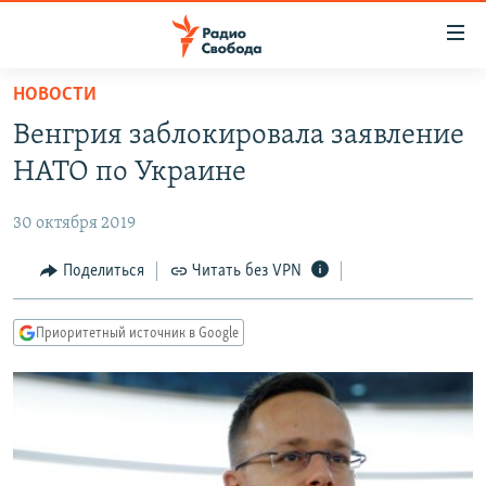
Ссылки
для
упрощенного
НОВОСТИ
ПРОГРАММЫ
доступа
Венгрия заблокировала заявление
ПОДКАСТЫ
Вернуться
НАТО по Украине
к
АВТОРСКИЕ ПРОЕКТЫ
основному
30 октября 2019
ЦИТАТЫ СВОБОДЫ
содержанию
Вернутся
МНЕНИЯ
Поделиться
Читать без VPN
к
КУЛЬТУРА
главной
Приоритетный источник в Google
навигации
IDEL.РЕАЛИИ
Вернутся
КАВКАЗ.РЕАЛИИ
к
СЕВЕР.РЕАЛИИ
поиску
СИБИРЬ.РЕАЛИИ