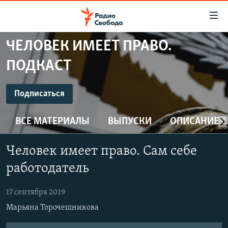
Ссылки
для
упрощенного
ЧЕЛОВЕК ИМЕЕТ ПРАВО.
ПРОГРАММЫ
доступа
ПОДКАСТ
ПОДКАСТЫ
Вернуться
к
ПОДПИСАТЬСЯ
АВТОРСКИЕ ПРОЕКТЫ
Подписаться
основному
ЦИТАТЫ СВОБОДЫ
содержанию
ВСЕ МАТЕРИАЛЫ
ВЫПУСКИ
ОПИСАНИЕ
Spotify
Вернутся
МНЕНИЯ
к
КУЛЬТУРА
Человек имеет право. Сам себе
главной
CastBox
навигации
IDEL.РЕАЛИИ
работодатель
Вернутся
КАВКАЗ.РЕАЛИИ
YouTube
к
17 сентября 2019
СЕВЕР.РЕАЛИИ
поиску
Марьяна Торочешникова
Подписаться
СИБИРЬ.РЕАЛИИ