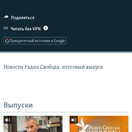
РАСПИСАНИЕ ВЕЩАНИЯ
ПОДПИШИТЕСЬ НА РАССЫЛКУ
Поделиться
Читать без VPN
СОЦИАЛЬНЫЕ СЕТИ
Приоритетный источник в Google
Новости Радио Свобода: итоговый выпуск
Все сайты РСЕ/РС
Выпуски