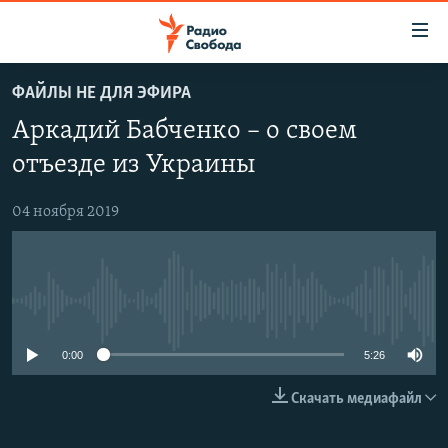
Ссылки
для
упрощенного
ФАЙЛЫ НЕ ДЛЯ ЭФИРА
ПРОГРАММЫ
доступа
Аркадий Бабченко – о своем
ПОДКАСТЫ
Вернуться
отъезде из Украины
к
АВТОРСКИЕ ПРОЕКТЫ
основному
04 ноября 2019
ЦИТАТЫ СВОБОДЫ
содержанию
Вернутся
МНЕНИЯ
к
КУЛЬТУРА
главной
No media source currently available
навигации
IDEL.РЕАЛИИ
Вернутся
0:00
5:26
КАВКАЗ.РЕАЛИИ
к
СЕВЕР.РЕАЛИИ
поиску
Скачать медиафайл
СИБИРЬ.РЕАЛИИ