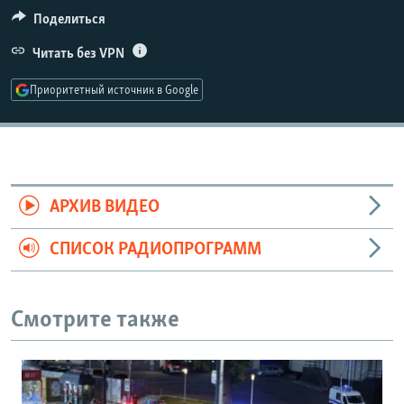
РАСПИСАНИЕ ВЕЩАНИЯ
Поделиться
ПОДПИШИТЕСЬ НА РАССЫЛКУ
Читать без VPN
Приоритетный источник в Google
СОЦИАЛЬНЫЕ СЕТИ
АРХИВ ВИДЕО
Все сайты РСЕ/РС
СПИСОК РАДИОПРОГРАММ
Смотрите также