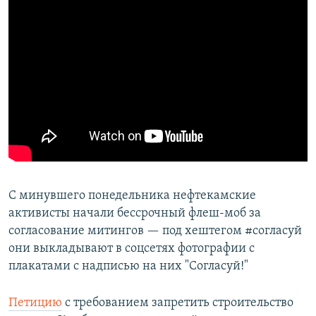
С минувшего понедельника нефтекамские
активисты начали бессрочный флеш-моб за
согласование митингов — под хештегом #согласуй
они выкладывают в соцсетях фотографии с
плакатами с надписью на них "Согласуй!"
Петицию
с требованием запретить строительство