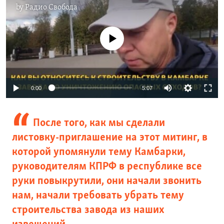
by
Радио Свобода
No media source currently available
0:00
5:07
После того, как мы сделали
листовку-приглашение на этот митинг, в
которой упомянули тему Камбарки,
руководителям КПРФ в республике все
руки повыкрутили, они начали звонить
нам, начали требовать убрать тему
строительства завода из наших