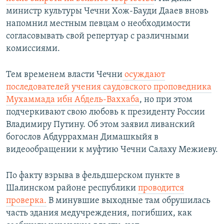
министр культуры Чечни Хож-Бауди Дааев вновь
напомнил местным певцам о необходимости
согласовывать свой репертуар с различными
комиссиями.
Тем временем власти Чечни
осуждают
последователей учения саудовского проповедника
Мухаммада ибн Абдель-Ваххаба
, но при этом
подчеркивают свою любовь к президенту России
Владимиру Путину. Об этом заявил ливанский
богослов Абдуррахман Димашкыйя в
видеообращении к муфтию Чечни Салаху Межиеву.
По факту взрыва в фельдшерском пункте в
Шалинском районе республики
проводится
проверка.
В минувшие выходные там обрушилась
часть здания медучреждения, погибших, как