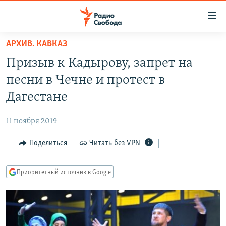
Ссылки
для
упрощенного
АРХИВ. КАВКАЗ
ПРОГРАММЫ
доступа
Призыв к Кадырову, запрет на
ПОДКАСТЫ
Вернуться
песни в Чечне и протест в
к
АВТОРСКИЕ ПРОЕКТЫ
Дагестане
основному
ЦИТАТЫ СВОБОДЫ
содержанию
11 ноября 2019
Вернутся
МНЕНИЯ
к
Поделиться
Читать без VPN
КУЛЬТУРА
главной
навигации
IDEL.РЕАЛИИ
Приоритетный источник в Google
Вернутся
КАВКАЗ.РЕАЛИИ
к
СЕВЕР.РЕАЛИИ
поиску
СИБИРЬ.РЕАЛИИ