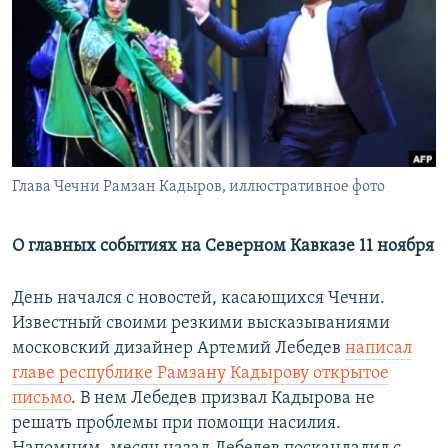
РАСПИСАНИЕ ВЕЩАНИЯ
ПОДПИШИТЕСЬ НА РАССЫЛКУ
СОЦИАЛЬНЫЕ СЕТИ
Глава Чечни Рамзан Кадыров, иллюстративное фото
Все сайты РСЕ/РС
О главных событиях на Северном Кавказе 11 ноября
День начался с новостей, касающихся Чечни.
Известный своими резкими высказываниями
московский дизайнер Артемий Лебедев
написал
главе республике Рамзану Кадырову открытое
письмо
. В нем Лебедев призвал Кадырова не
решать проблемы при помощи насилия.