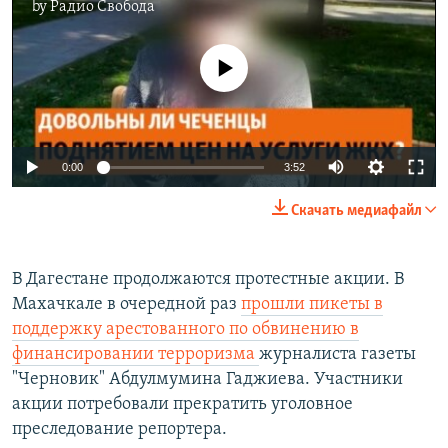
by
Радио Свобода
No media source currently available
0:00
3:52
Скачать медиафайл
В Дагестане продолжаются протестные акции. В
Махачкале в очередной раз
прошли пикеты в
поддержку арестованного по обвинению в
финансировании терроризма
журналиста газеты
"Черновик" Абдулмумина Гаджиева. Участники
акции потребовали прекратить уголовное
преследование репортера.