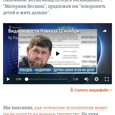
Напомним, месяц назад Лебедев поскандалил с
"Матерями Беслана", предложив им "похоронить
детей и жить дальше".
Видеоновости Кавказа 11 ноября
by
Радио Свобода
No media source currently available
0:00
1:56
Скачать медиафайл
Мы выяснили,
как чеченские исполнители живут
после запрета на вольное творчество
. На днях