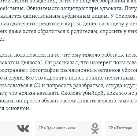
 этой линии поведения, сочтя ее нецелесообразной в в
оей вины. Обвиняемого защищают три адвоката. Почуе
и является единственным публичным лицом. У Соколов
 находятся его кредитные карты, денег на защиту у нег
ик даже хотел обратиться к родителям, спросить у них
ег.
нта пожаловался на то, что ему тяжело работать, поск
вокатом дьявола". Он рассказал, что намерен пожалов
ространяют фотографии расчлененных останков убито
 и слухи. Все это адвокат считает крайне неэтичным.
жаловаться в СК и попросить разобраться, откуда идут 
ет, что нельзя называть Сколова убийцей, пока это не 
словам, он просто обязан рассматривать версию самоого
ся основной.
СР в Одноклассниках
СР в Твиттере