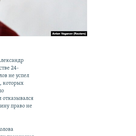
Александр
стве 24-
ов не успел
, которых
по
и отказывался
ину право не
олова