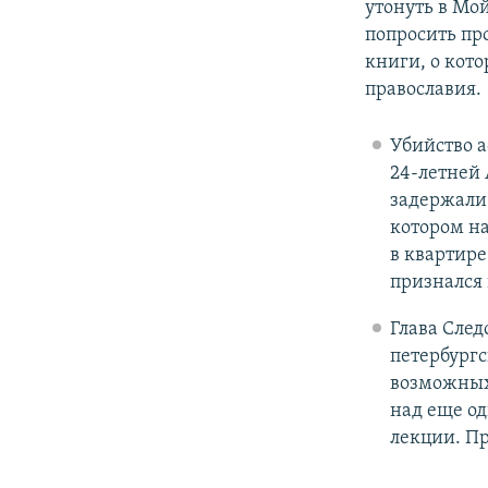
утонуть в Мо
попросить пр
книги, о кот
православия.
Убийство а
24-летней 
задержали 
котором на
в квартире
признался 
Глава Сле
петербург
возможных 
над еще о
лекции. П