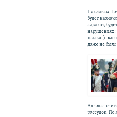
По словам По
будет назнач
адвокат, буд
нарушениях: 
жилья (помочь
даже не было
Адвокат счит
рассудок. По