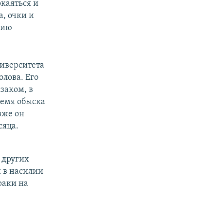
каяться и
, очки и
рию
ниверситета
лова. Его
заком, в
ремя обыска
зже он
сяца.
 других
и в насилии
раки на