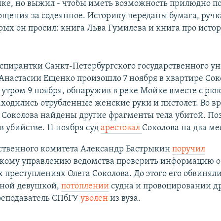
йке, но выжил - чтобы иметь возможность прилюдно по
ощения за содеянное. Историку переданы бумага, ручка
орых он просил: книга Льва Гумилева и книга про исто
спирантки Санкт-Петербургского государственного у
Анастасии Ещенко произошло 7 ноября в квартире Соко
утром 9 ноября, обнаружив в реке Мойке вместе с рюк
ходились отрубленные женские руки и пистолет. Во в
 Соколова найдены другие фрагменты тела убитой. По
в убийстве. 11 ноября суд
арестовал
Соколова на два ме
дственного комитета Александр Бастрыкин
поручил
скому управлению ведомства проверить информацию о
преступлениях Олега Соколова. До этого его обвинял
дной девушкой,
потоплении
судна и провоцировании д
реподаватель СПбГУ
уволен
из вуза.