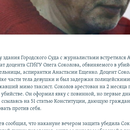
 у здания Городского Суда с журналистами встретился 
ат доцента СПбГУ Олега Соколова, обвиняемого в убий
ельницы, аспирантки Анастасии Ещенко. Доцент Сокол
йке части тела девушки и был задержан полицейскими
жавший мимо таксист. Соколов арестован на 2 месяца 
 убийстве. Он оформил явку с повинной, но первые дн
, ссылаясь на 51 статью Конституции, дающую граждан
вать против себя.
ев сообщил, что накануне вечером защита убедила Сок