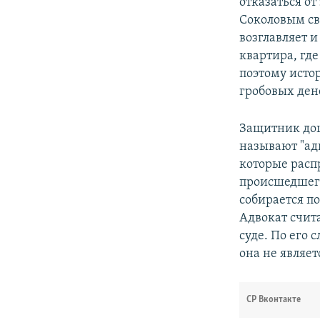
отказаться от
Соколовым св
возглавляет 
квартира, где
поэтому истор
гробовых ден
Защитник доце
называют "ад
которые расп
происшедшего
собирается по
Адвокат счита
суде. По его 
она не являет
СР Вконтакте