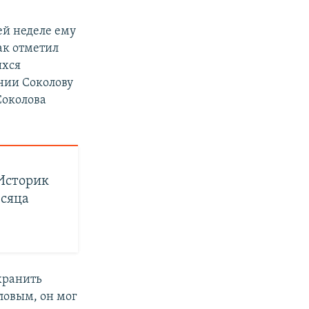
ей неделе ему
ак отметил
ихся
нии Соколову
Соколова
 Историк
есяца
хранить
ловым, он мог