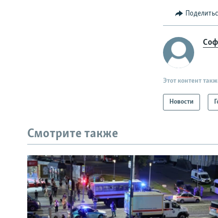
Поделить
Соф
Этот контент такж
Новости
Г
Смотрите также