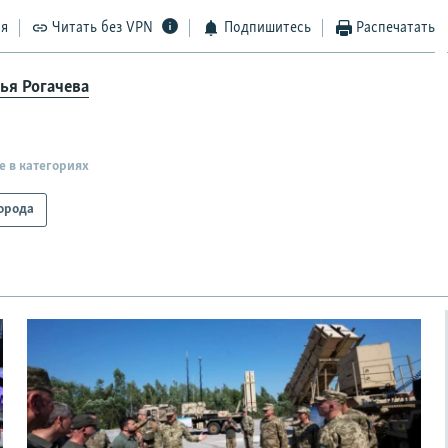
ся
Читать без VPN
Подпишитесь
Распечатать
ья Рогачева
е в категориях
орода