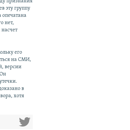
иду признания
в эту группу
а опечатана
о нет,
 насчет
ольку его
аться на СМИ,
й, версии
 Он
утечки.
доказано в
вора, хотя