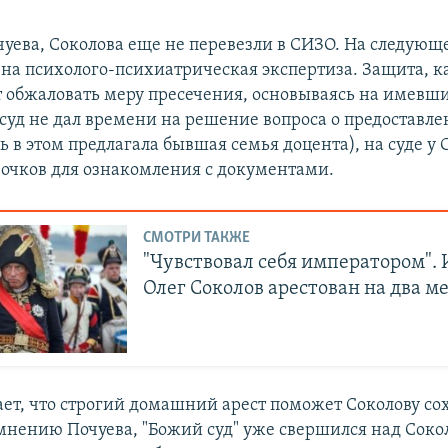
чуева, Соколова еще не перевезли в СИЗО. На следующ
ена психолого-психиатрическая экспертиза. Защита, к
ет обжаловать меру пресечения, основываясь на имевш
суд не дал времени на решение вопроса о предоставле
 в этом предлагала бывшая семья доцента), на суде у 
 очков для ознакомления с документами.
СМОТРИ ТАКЖЕ
"Чувствовал себя императором".
Олег Соколов арестован на два м
ает, что строгий домашний арест поможет Соколову со
 мнению Почуева, "Божий суд" уже свершился над Соко