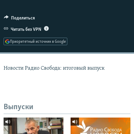
РАСПИСАНИЕ ВЕЩАНИЯ
ПОДПИШИТЕСЬ НА РАССЫЛКУ
Поделиться
Читать без VPN
СОЦИАЛЬНЫЕ СЕТИ
Приоритетный источник в Google
Новости Радио Свобода: итоговый выпуск
Все сайты РСЕ/РС
Выпуски