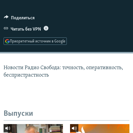
РАСПИСАНИЕ ВЕЩАНИЯ
ПОДПИШИТЕСЬ НА РАССЫЛКУ
Поделиться
Читать без VPN
СОЦИАЛЬНЫЕ СЕТИ
Приоритетный источник в Google
Новости Радио Свобода: точность, оперативность,
Все сайты РСЕ/РС
беспристрастность
Выпуски