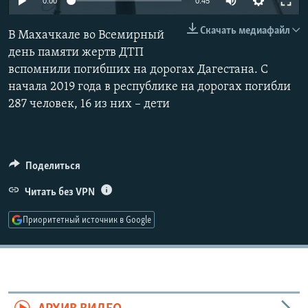
0:00
0:45
РАСПИСАНИЕ ВЕЩАНИЯ
Скачать медиафайл
В Махачкале во Всемирный
ПОДПИШИТЕСЬ НА РАССЫЛКУ
день памяти жертв ДТП
вспомнили погибших на дорогах Дагестана. С
СОЦИАЛЬНЫЕ СЕТИ
начала 2019 года в республике на дорогах погибли
287 человек, 16 из них – дети
Поделиться
Все сайты РСЕ/РС
Читать без VPN
Приоритетный источник в Google