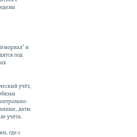
ределы
Мемориал" и
дятся под
ных
ческий учёт,
обязан
контрольно-
данные, даты
ле учёта.
н, где с