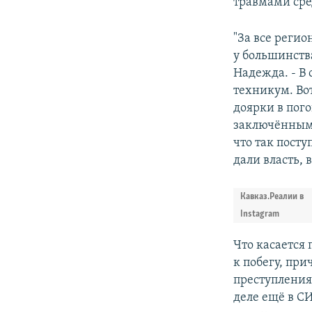
травмами сре
"За все регио
у большинств
Надежда. - В
техникум. Вот
доярки в пог
заключённым:
что так посту
дали власть, 
Кавказ.Реалии в
Instagram
Что касается 
к побегу, пр
преступления 
деле ещё в СИ