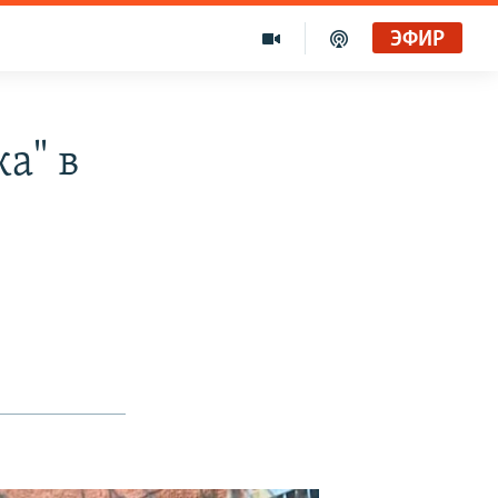
ЭФИР
а" в