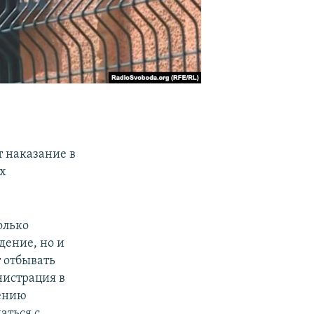
т наказание в
их
олько
дение, но и
т отбывать
нистрация в
щению
аться с