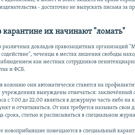
издевательства - достаточно не выпускать письма за п
 карантине их начинают "ломать"
из различных докладов правозащитных организаций "
 содействие", чеченцы в местах лишения свободы нахо
наблюдением как местных сотрудников пенитенциар
так и ФСБ.
в колонию они автоматически ставятся на профилакти
х учреждениях вынуждены отмечаться: заключённый 
са с 7.00 до 22.00 являться в дежурную часть либо на 
ункт и отчитываться. От них требуется называть свои 
а срока, статью и расписываться в специальном журна
все новоприбывшие помещаются в специальный каранти