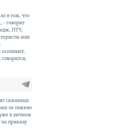
ло в том, что
 - говорит
едж, ПТУ,
актористы или
к
 осознают,
 говорится,
вят склонных
ных за тяжкие
 уже в личном
 по приказу