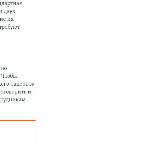
ндартная
и двух
не их
 требуют
 по
 Чтобы
его рапорт за
оговорить и
отрудникам