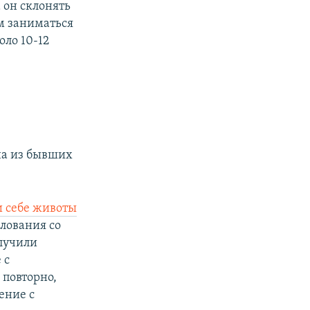
а он склонять
им заниматься
оло 10-12
на из бывших
и себе животы
илования со
олучили
 с
повторно,
ение с