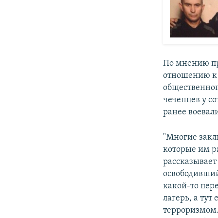
По мнению пр
отношению к 
общественног
чеченцев у с
ранее воевали
"Многие закл
которые им р
рассказывает
освободивший
какой-то пере
лагерь, а тут
терроризмом.