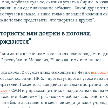
 мол, вербовал куда-то, склонял уехать в Сирию. А куд
удили, и он едет наказание отбывать. Какой дурак эт
ких случаев немало, я знаю только по нашей колонии ок
жно только представить, что творится в других".
ктористы или доярки в погонах,
ерждаются"
о" внимания к чеченцам в колониях подтверждает и од
-2 республики Мордовия, Надежда (имя изменено).
 года около 10 осужденных-выходцев из Чечни
вспорол
овской колонии, ИК-5, - протестуя против угроз изнас
ирателей. После того, как действия администрации п
аску
в СМИ и у правозащитников, надзиратели во главе
 колонии Валерием Трофимовым избили заключённых 
се они были доставлены в местное медицинское учрежд