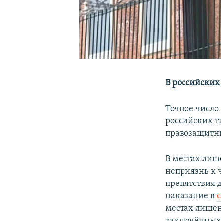
В российских
Точное число
российских т
правозащитни
В местах лиш
неприязнь к 
препятствия 
наказание в
местах лишен
заключённых 