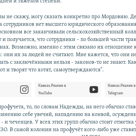
дней и тяжёлой степени.
ны не скажу, могу сказать конкретно про Мордовию. Де
а сотрудников нет высшего юридического образования,
 основном все заканчивали сельскохозяйственный колл
 и получается, что сотрудники – по большей части тр
онах. Возможно, именно с этим связано их отношение 
 они их за людей не считают. Мне кажется, что они не
пать с заключёнными нельзя - законов-то не знают. Как
вот и творят что хотят, самоутверждаются".
Кавказ.Реалии в
Кавказ.Реалии в
YouTube
Telegram
профучета, то, по словам Надежды, на него обычно ста
ичинению себе увечий, нападению на конвой, осужден
- и чеченцев. У всех этих групп обычно стоит отметка
ЗО. В самой колонии на профучёт кого-либо уже ставят