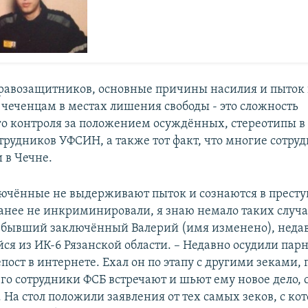
авозащитников, основные причины насилия и пыток 
чеченцам в местах лишения свободы - это сложность
о контроля за положением осуждённых, стереотипы 
отрудников УФСИН, а также тот факт, что многие сотр
 в Чечне.
ючённые не выдерживают пыток и сознаются в престу
анее не инкриминировали, я знаю немало таких случае
 бывший заключённый Валерий (имя изменено), неда
ся из ИК-6 Рязанской области. – Недавно осудили парн
пост в интернете. Ехал он по этапу с другими зеками,
 его сотрудники ФСБ встречают и шьют ему новое дело, 
 На стол положили заявления от тех самых зеков, с ко