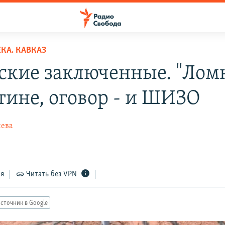
КА. КАВКАЗ
ские заключенные. "Ломк
тине, оговор - и ШИЗО
иева
ся
Читать без VPN
сточник в Google