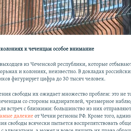
 колониях к чеченцам особое внимание
 выходцев из Чеченской республики, которые отбываю
юрьмах и колониях, неизвестно. В докладах российск
ков фигурирует цифра до 30 тысяч человек.
ения свободы их ожидает множество проблем: это не т
чеченцам со стороны надзирателей, чрезмерное наблю
для встреч с близкими: большинство из них отправляю
самые далекие
от Чечни регионы РФ. Кроме того, адми
ия свободы всячески пытается воспрепятствовать об
с адвокатами, а может и вовсе лишить их права обращ