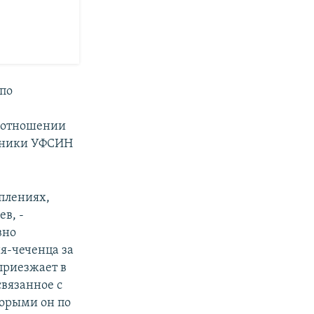
по
в отношении
удники УФСИН
плениях,
в, -
вно
я-чеченца за
 приезжает в
связанное с
торыми он по