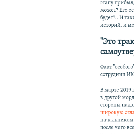
этапу прибыл,
может? Его ос
будет?.. И та
историй, и мо
"Это тра
самоутв
Факт "особог
сотрудниц ИК
В марте 2019
в другой морд
стороны надз
широкую огл
начальником
после чего в