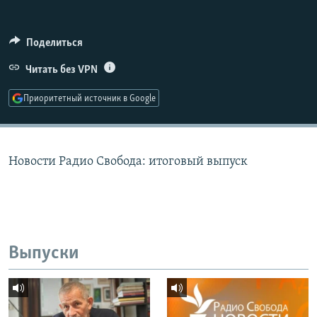
РАСПИСАНИЕ ВЕЩАНИЯ
ПОДПИШИТЕСЬ НА РАССЫЛКУ
Поделиться
Читать без VPN
СОЦИАЛЬНЫЕ СЕТИ
Приоритетный источник в Google
Новости Радио Свобода: итоговый выпуск
Все сайты РСЕ/РС
Выпуски