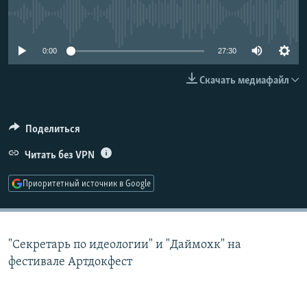
РАСПИСАНИЕ ВЕЩАНИЯ
No media source currently available
ПОДПИШИТЕСЬ НА РАССЫЛКУ
0:00
27:30
СОЦИАЛЬНЫЕ СЕТИ
Скачать медиафайл
Поделиться
Читать без VPN
Все сайты РСЕ/РС
Приоритетный источник в Google
"Секретарь по идеологии" и "Даймохк" на
фестивале Артдокфест