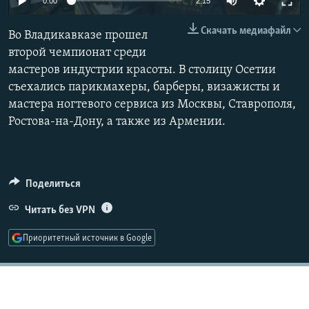
0:00
2:15
РАСПИСАНИЕ ВЕЩАНИЯ
Скачать медиафайл
Во Владикавказе прошел
ПОДПИШИТЕСЬ НА РАССЫЛКУ
второй чемпионат среди
мастеров индустрии красоты. В столицу Осетии
СОЦИАЛЬНЫЕ СЕТИ
съехались парикмахеры, барберы, визажисты и
мастера ногтевого сервиса из Москвы, Ставрополя,
Ростова-на-Дону, а также из Армении.
Все сайты РСЕ/РС
Поделиться
Читать без VPN
Приоритетный источник в Google