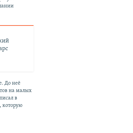
пании
кий
арс
. До неё
ётов на малых
писал в
, которую