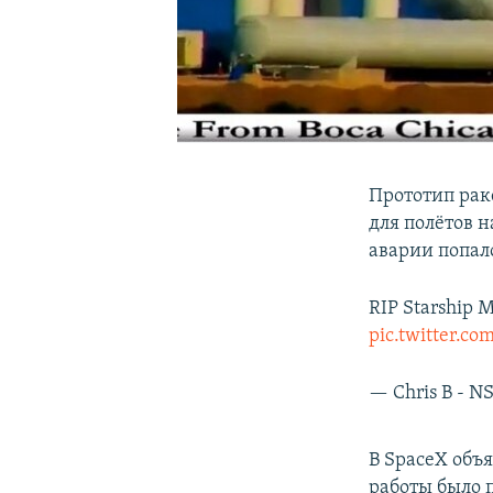
Прототип рак
для полётов н
аварии попал
RIP Starship 
pic.twitter.c
— Chris B - N
В SpaceX объ
работы было 