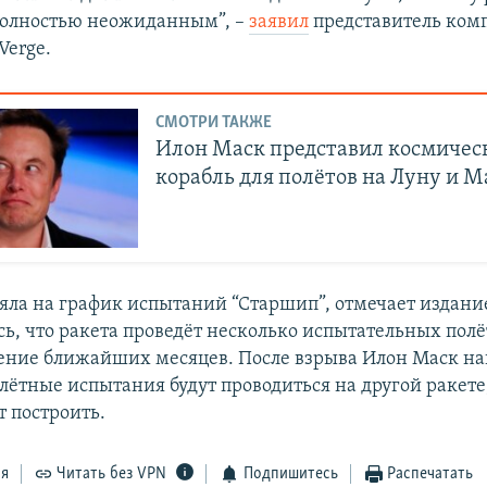
 полностью неожиданным”, –
заявил
представитель ком
Verge.
СМОТРИ ТАКЖЕ
Илон Маск представил космичес
корабль для полётов на Луну и М
яла на график испытаний “Старшип”, отмечает издание
сь, что ракета проведёт несколько испытательных пол
чение ближайших месяцев. После взрыва Илон Маск на
 лётные испытания будут проводиться на другой ракете
т построить.
ся
Читать без VPN
Подпишитесь
Распечатать