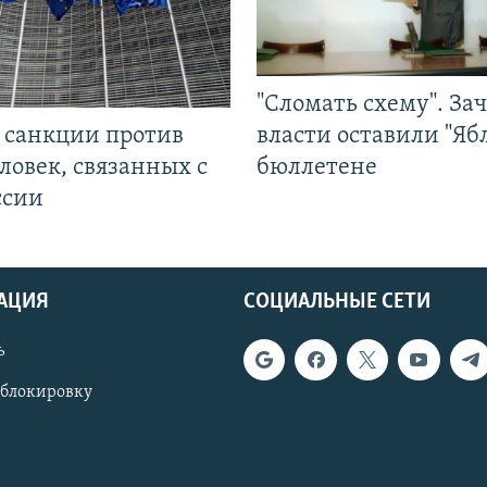
"Сломать схему". За
л санкции против
власти оставили "Ябл
ловек, связанных с
бюллетене
ссии
АЦИЯ
СОЦИАЛЬНЫЕ СЕТИ
ь
 блокировку