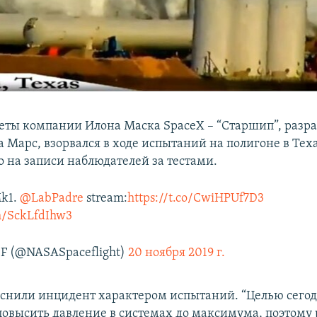
еты компании Илона Маска SpaceX – “Старшип”, разр
а Марс, взорвался в ходе испытаний на полигоне в Тех
о на записи наблюдателей за тестами.
Mk1.
@LabPadre
stream:
https://t.co/CwiHPUf7D3
om/SckLfdIhw3
SF (@NASASpaceflight)
20 ноября 2019 г.
яснили инцидент характером испытаний. “Целью сег
повысить давление в системах до максимума, поэтому 