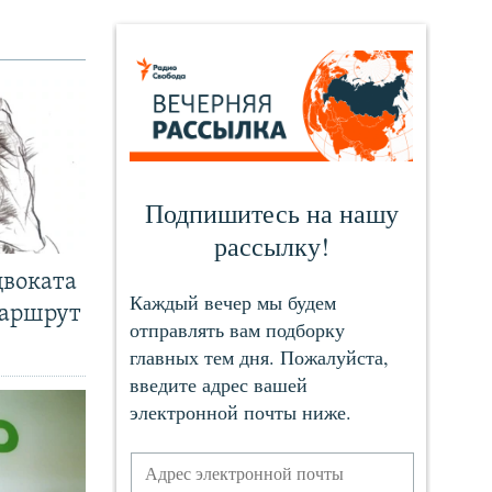
двоката
маршрут