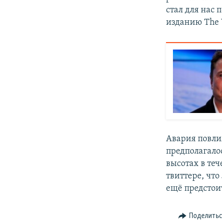
стал для нас
изданию The 
Авария повли
предполагало
высотах в те
твиттере, что
ещё предстои
Поделить