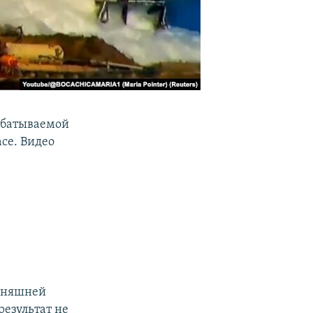
абатываемой
асе. Видео
одняшней
результат не