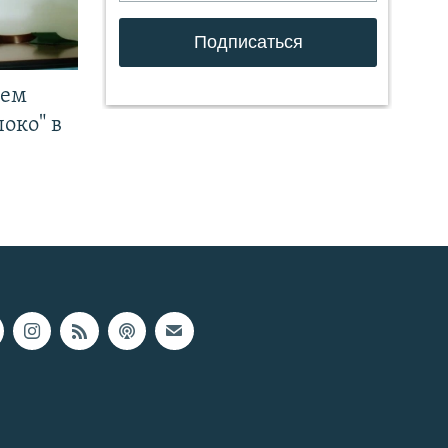
чем
око" в