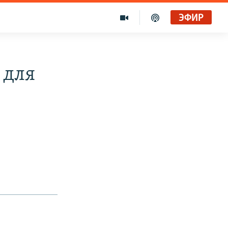
ЭФИР
 для