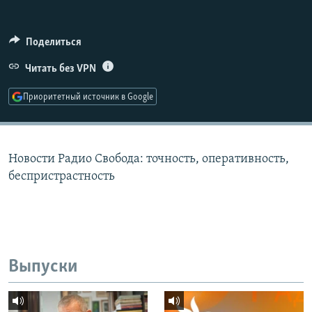
РАСПИСАНИЕ ВЕЩАНИЯ
ПОДПИШИТЕСЬ НА РАССЫЛКУ
Поделиться
Читать без VPN
СОЦИАЛЬНЫЕ СЕТИ
Приоритетный источник в Google
Новости Радио Свобода: точность, оперативность,
Все сайты РСЕ/РС
беспристрастность
Выпуски