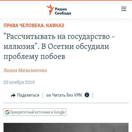
Ссылки
для
упрощенного
ПРАВА ЧЕЛОВЕКА. КАВКАЗ
ПРОГРАММЫ
доступа
"Рассчитывать на государство -
ПОДКАСТЫ
Вернуться
иллюзия". В Осетии обсудили
к
АВТОРСКИЕ ПРОЕКТЫ
проблему побоев
основному
ЦИТАТЫ СВОБОДЫ
содержанию
Лидия Михальченко
Вернутся
МНЕНИЯ
к
23 ноября 2019
КУЛЬТУРА
главной
навигации
IDEL.РЕАЛИИ
Поделиться
Читать без VPN
Вернутся
КАВКАЗ.РЕАЛИИ
к
Приоритетный источник в Google
СЕВЕР.РЕАЛИИ
поиску
СИБИРЬ.РЕАЛИИ